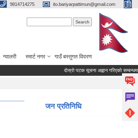
9814714275
ito.bariyarpattimun@gmail.com
Search form
Search
ग्यालरी
स्मार्ट नगर
गाउँ बस्तुगत विवरण
दाेस्राे पटक सूचना अह्वान गरिएकाे सम्बन्धमा ।
जन प्रतिनिधि