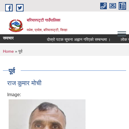
Skip to main content
बरियारपट्टी गाउँपालिका
मधेश, प्रदेश, बरियारपट्टी, सिरहा
समाचार
दाेस्राे पटक सूचना अह्वान गरिएकाे सम्बन्धमा ।
लोक सेवा आ
You are here
Home
» पूर्व
पूर्व
राज कुमार मोची
Image: