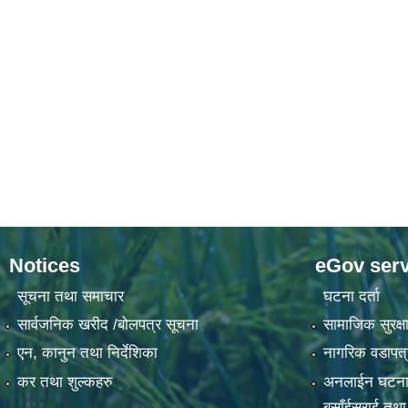
Notices
eGov serv
सूचना तथा समाचार
घटना दर्ता
सार्वजनिक खरीद /बोलपत्र सूचना
सामाजिक सुरक्षा
एन, कानुन तथा निर्देशिका
नागरिक वडापत्
कर तथा शुल्कहरु
अनलाईन घटना दर्
बसाँईसराई तथा स