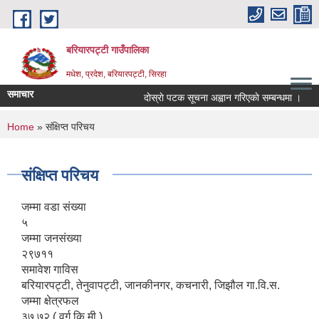
Skip to main content
बरियारपट्टी गाउँपालिका
मधेश, प्रदेश, बरियारपट्टी, सिरहा
समाचार
दाेस्राे पटक सूचना अह्वान गरिएकाे सम्बन्धमा ।
लो
You are here
Home
» संक्षिप्त परिचय
संक्षिप्त परिचय
जम्मा वडा संख्या
५
जम्मा जनसंख्या
२९७११
समावेश गाविस
बरियारपट्टी, तेनुवापट्टी, जानकीनगर, कचनारी, जिझौल गा.वि.स.
जम्मा क्षेत्रफल
३७.७२ ( वर्ग कि.मी.)