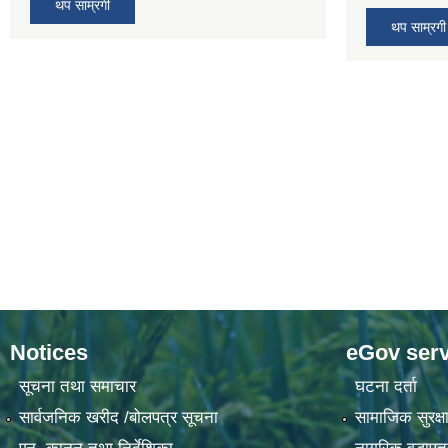
थप साम्रगी
थप साम्रगी
Notices
eGov serv
सूचना तथा समाचार
घटना दर्ता
सार्वजनिक खरीद /बोलपत्र सूचना
सामाजिक सुरक्षा