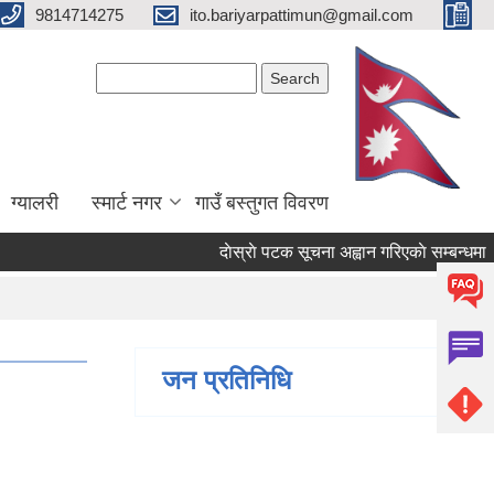
9814714275
ito.bariyarpattimun@gmail.com
Search form
Search
ग्यालरी
स्मार्ट नगर
गाउँ बस्तुगत विवरण
दाेस्राे पटक सूचना अह्वान गरिएकाे सम्बन्धमा ।
जन प्रतिनिधि